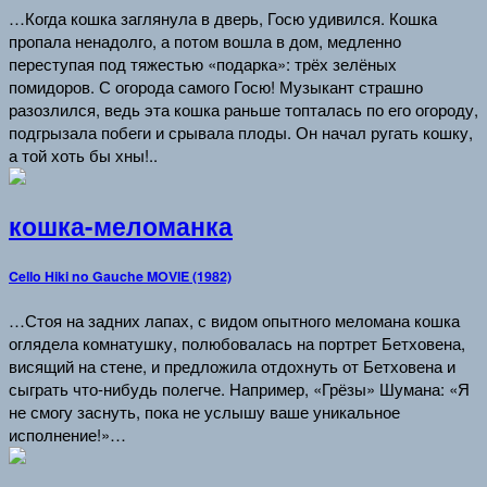
…Когда кошка заглянула в дверь, Госю удивился. Кошка
пропала ненадолго, а потом вошла в дом, медленно
переступая под тяжестью «подарка»: трёх зелёных
помидоров. С огорода самого Госю! Музыкант страшно
разозлился, ведь эта кошка раньше топталась по его огороду,
подгрызала побеги и срывала плоды. Он начал ругать кошку,
а той хоть бы хны!..
кошка-меломанка
Cello Hiki no Gauche MOVIE (1982)
…Стоя на задних лапах, с видом опытного меломана кошка
оглядела комнатушку, полюбовалась на портрет Бетховена,
висящий на стене, и предложила отдохнуть от Бетховена и
сыграть что-нибудь полегче. Например, «Грёзы» Шумана: «Я
не смогу заснуть, пока не услышу ваше уникальное
исполнение!»…