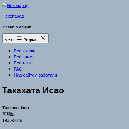
Перейти
к
Некопарад
содержимому
кошки в аниме
Меню
Закрыть
Все котики
Всё аниме
Все теги
FAQ
Над сайтом работали
Такахата Исао
Takahata Isao
高畑勲
1935-2018
♂