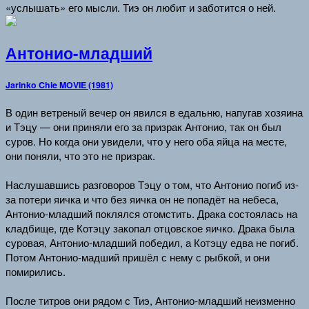
«услышать» его мысли. Тиэ он любит и заботится о ней.
Антонио-младший
Jarinko Chie MOVIE (1981)
В один ветреный вечер он явился в едальню, напугав хозяина
и Тэцу — они приняли его за призрак Антонио, так он был
суров. Но когда они увидели, что у него оба яйца на месте,
они поняли, что это не призрак.
Наслушавшись разговоров Тэцу о том, что Антонио погиб из-
за потери яичка и что без яичка он не попадёт на небеса,
Антонио-младший поклялся отомстить. Драка состоялась на
кладбище, где Котэцу закопал отцовское яичко. Драка была
суровая, Антонио-младший победил, а Котэцу едва не погиб.
Потом Антонио-мадший пришёл с нему с рыбкой, и они
помирились.
После титров они рядом с Тиэ, Антонио-младший неизменно