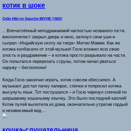
котик в шоке
Cello Hiki no Gauche MOVIE (1982)
…Впечатлённый неподражаемой наглостью незваного гостя,
виолончелист закрыл дверь и окно, заткнул свои уши и
сыграл «Индийскую охоту на тигра» Митио Мамии. Как же
котика колбасило от этой музыки! Госю вложил всю свою
злость и раздражение – и котика просто разрывало на части.
Он попытался перерезать струны, потом начал рваться
наружу – бесполезно!
Когда Госю закончил играть, котик совсем обессилел. А
музыкант достал пачку папирос, спички и попросил котика
высунуть язык. Тот послушался – и Госю чиркнул спичкой по
шершавому кошачьему язычку. Это было последней каплей!
Котик пулей вылетела из дома, окончательно утратив гордый
и независимый вид…
кошка-слушательница