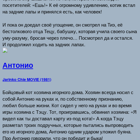
посетителей: «Ешь!» К её огромному удивлению, котик встал
на задние лапы и принялся есть, как человек!
И пока он доедал своё угощение, он смотрел на Тиэ, её
бестолкового отца Тецу, бабушку, которая учила своего сына
уму-разуму, бросая через плечо… Посмотрел да и остался.
И продолжил ходить на задних лапах.
Антонио
Jarinko Chie MOVIE (1981)
Бойцовый кот хозяина игорного дома. Хозяин всегда носил с
собой Антонио на руках и, по собственному признанию,
любил больше жизни. Кот сидел у него на руках и во время
игры хозяина с Тэцу. Тот, проигравшись, обвинил хозяина: «Я
видел как ты доставал карту из-под кота!» А когда Тэцу
разметал троих подручных, которые пытались выпроводить
его из игорного дома, Антонио одним ударом уложил буяна.
Про Антонио говорили, что он победит и быка!