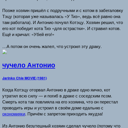
Позже хозяин пришёл с подручными и с котом в забегаловку
Тэцу (которая уже называлась «У Тиэ», ведь всё равно она
там работала). И Антонио почуял Котэцу. Хозяин решил, что
его кот победит кота Тиэ «для острастки». И стравил котов.
Ещё и кричал: «Убей его!»
…А потом он очень жалел, что устроил эту драку.
чучело Антонио
Jarinko Chie MOVIE (1981)
Когда Котэцу оторвал Антонио в драке одно яичко, кот
утратил всю силу — и погиб в драке с соседским псом.
Смерть кота так повлияла на его хозяина, что он перестал
проводить игры и устроил в своём доме едальню с
окономияки
. Причём с запретом приходить якудза!
Из Антонио безутешный хозяин сделал чучело (потому что