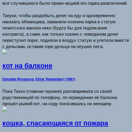
всё случившееся было промо-акцией его парка развлечений.
Тануки, чтобы раздобыть денег на еду и одновременно
наказать обманщика, заманили хозяина парка в статую
гигантского манэки-неко (будто бы для подписания
контракта), а сами, как только хозяин с чемоданом денег
переступил порог, подняли в воздух статую и улетели вместе
с деньгами, оставив горе-дельца на опушке леса.
кот на балконе
Omoide Poroporo (Only Yesterday) (1991)
Пока Таэко (главная героиня) разговаривала со своей
родственницей по телефону, по ограждению её балкона
прошёл рыжий кот, на ходу покосившись на женщину.
кошка, спасающаяся от пожара