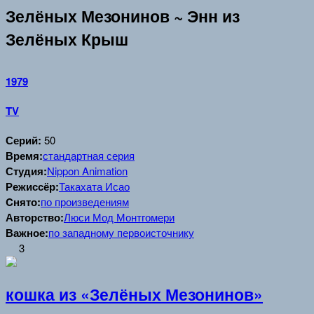
Зелёных Мезонинов ~ Энн из
Зелёных Крыш
1979
TV
Серий:
50
Время:
стандартная серия
Студия:
Nippon Animation
Режиссёр:
Такахата Исао
Cнято:
по произведениям
Авторство:
Люси Мод Монтгомери
Важное:
по западному первоисточнику
3
кошка из «Зелёных Мезонинов»