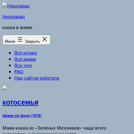
Перейти
к
Некопарад
содержимому
кошки в аниме
Меню
Закрыть
Все котики
Всё аниме
Все теги
FAQ
Над сайтом работали
котосемья
Akage no Anne (1979)
Мама-кошка из «Зелёных Мезонинов» чаще всего
появлялась в сопровождении котят.