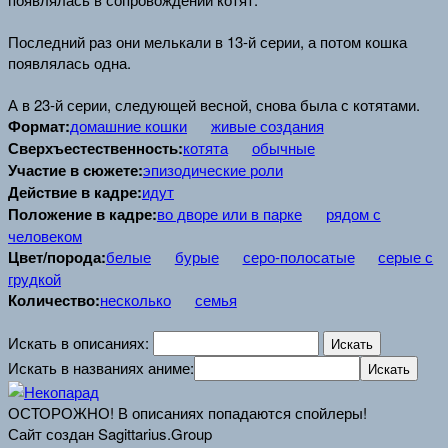
Последний раз они мелькали в 13-й серии, а потом кошка
появлялась одна.
А в 23-й серии, следующей весной, снова была с котятами.
Формат:
домашние кошки
живые создания
Сверхъестественность:
котята
обычные
Участие в сюжете:
эпизодические роли
Действие в кадре:
идут
Положение в кадре:
во дворе или в парке
рядом с
человеком
Цвет/порода:
белые
бурые
серо-полосатые
серые с
грудкой
Количество:
несколько
семья
Искать в описаниях:
Искать в названиях аниме:
ОСТОРОЖНО! В описаниях попадаются спойлеры!
Сайт создан Sagittarius.Group