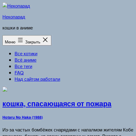
Перейти
к
Некопарад
содержимому
кошки в аниме
Меню
Закрыть
Все котики
Всё аниме
Все теги
FAQ
Над сайтом работали
кошка, спасающаяся от пожара
Hotaru No Haka (1988)
Из-за частых бомбёжек снарядами с напалмом жителям Кобе
пришлось бежать из своих деревянных домов. Вместе с