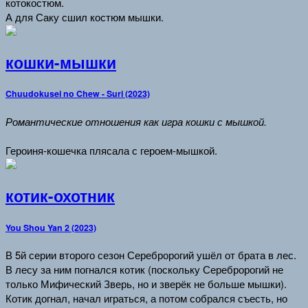
котокостюм.
А для Саку сшил костюм мышки.
кошки-мышки
Chuudokusei no Chew - Suri (2023)
Романтические отношения как игра кошки с мышкой.
Героиня-кошечка плясала с героем-мышкой.
котик-охотник
You Shou Yan 2 (2023)
В 5й серии второго сезон Серебророгий ушёл от брата в лес.
В лесу за ним погнался котик (поскольку Серебророгий не
только Мифический Зверь, но и зверёк не больше мышки).
Котик догнал, начал играться, а потом собрался съесть, но