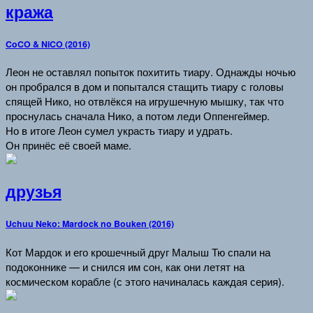
кража
CoCO & NiCO (2016)
Леон не оставлял попыток похитить тиару. Однажды ночью
он пробрался в дом и попытался стащить тиару с головы
спящей Нико, но отвлёкся на игрушечную мышку, так что
проснулась сначала Нико, а потом леди Оппенгеймер.
Но в итоге Леон сумел украсть тиару и удрать.
Он принёс её своей маме.
друзья
Uchuu Neko: Mardock no Bouken (2016)
Кот Мардок и его крошечный друг Малыш Тю спали на
подоконнике — и снился им сон, как они летят на
космическом корабле (с этого начиналась каждая серия).