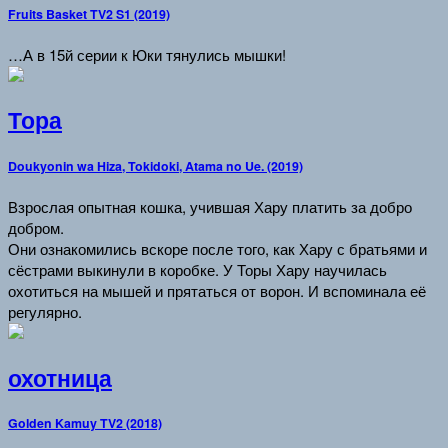
Fruits Basket TV2 S1 (2019)
…А в 15й серии к Юки тянулись мышки!
Тора
Doukyonin wa Hiza, Tokidoki, Atama no Ue. (2019)
Взрослая опытная кошка, учившая Хару платить за добро
добром.
Они ознакомились вскоре после того, как Хару с братьями и
сёстрами выкинули в коробке. У Торы Хару научилась
охотиться на мышей и прятаться от ворон. И вспоминала её
регулярно.
охотница
Golden Kamuy TV2 (2018)