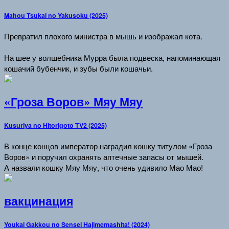
Mahou Tsukai no Yakusoku (2025)
Превратил плохого министра в мышь и изображал кота.
На шее у волшебника Мурра была подвеска, напоминающая
кошачий бубенчик, и зубы были кошачьи.
«Гроза Воров» Мяу Мяу
Kusuriya no Hitorigoto TV2 (2025)
В конце концов император наградил кошку титулом «Гроза
Воров» и поручил охранять аптечные запасы от мышей.
А назвали кошку Мяу Мяу, что очень удивило Мао Мао!
вакцинация
Youkai Gakkou no Sensei Hajimemashita! (2024)