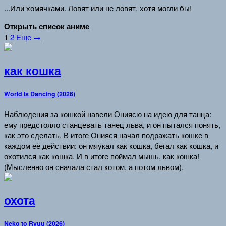
...Или хомячками. Ловят или не ловят, хотя могли бы!
Открыть список аниме
1
2
Еще →
как кошка
World Is Dancing (2026)
Наблюдения за кошкой навели Ониясю на идею для танца:
ему предстояло станцевать танец льва, и он пытался понять,
как это сделать. В итоге Онияся начал подражать кошке в
каждом её действии: он мяукал как кошка, бегал как кошка, и
охотился как кошка. И в итоге поймал мышь, как кошка!
(Мысленно он сначала стал котом, а потом львом).
охота
Neko to Ryuu (2026)