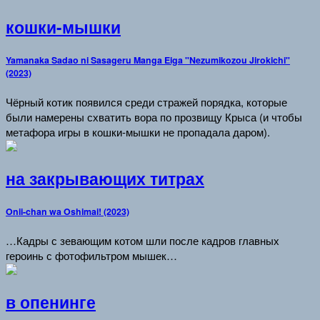
кошки-мышки
Yamanaka Sadao ni Sasageru Manga Eiga "Nezumikozou Jirokichi"
(2023)
Чёрный котик появился среди стражей порядка, которые
были намерены схватить вора по прозвищу Крыса (и чтобы
метафора игры в кошки-мышки не пропадала даром).
на закрывающих титрах
Onii-chan wa Oshimai! (2023)
…Кадры с зевающим котом шли после кадров главных
героинь с фотофильтром мышек…
в опенинге