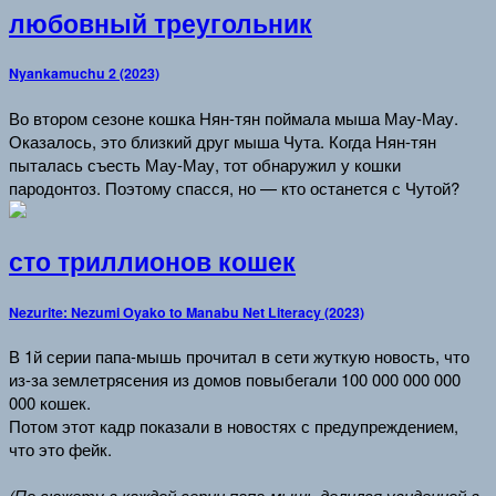
любовный треугольник
Nyankamuchu 2 (2023)
Во втором сезоне кошка Нян-тян поймала мыша Мау-Мау.
Оказалось, это близкий друг мыша Чута. Когда Нян-тян
пыталась съесть Мау-Мау, тот обнаружил у кошки
пародонтоз. Поэтому спасся, но — кто останется с Чутой?
сто триллионов кошек
Nezurite: Nezumi Oyako to Manabu Net Literacy (2023)
В 1й серии папа-мышь прочитал в сети жуткую новость, что
из-за землетрясения из домов повыбегали 100 000 000 000
000 кошек.
Потом этот кадр показали в новостях с предупреждением,
что это фейк.
(По сюжету в каждой серии папа-мышь делился увиденной в