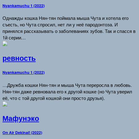
Nyankamuchu 1 (2022)
Однажды кошка Нян-тян поймала мыша Чута и хотела его
съесть, но Чута спросил, нет ли у неё пародонтоза. И
принялся рассказывать о заболеваниях зубов. Так и спасся в
1й серии…
ревность
Nyankamuchu 1 (2022)
…Дружба кошки Нян-тян и мыша Чута переросла в любовь.
Нян-тян даже ревновала его к другой кошке (но Чута уверил
её, что с той другой кошкой они просто друзья).
Мафунэко
On Air Dekinai! (2022)