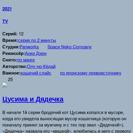
2021
TV
Серий:
12
Время:
серия по 2 минуты
Студия:
Fanworks
Space Neko Company
Режиссёр:
Аоки Дзюн
Cнято:
по манге
Авторство:
Опу-но-Кёдай
Важное:
кошачий слайс
по японскому первоисточнику
25
Цусима и Дядечка
В начале 1й серии бродячий кот Цусима копался в мусоре,
когда его увидела выносящая мусор кошатница (которую он
поначалу принял за мужчину и с тех пор звал «Дядечкой»).
«Дядечка» назвала его «мишкой», влюбилась в него с первого