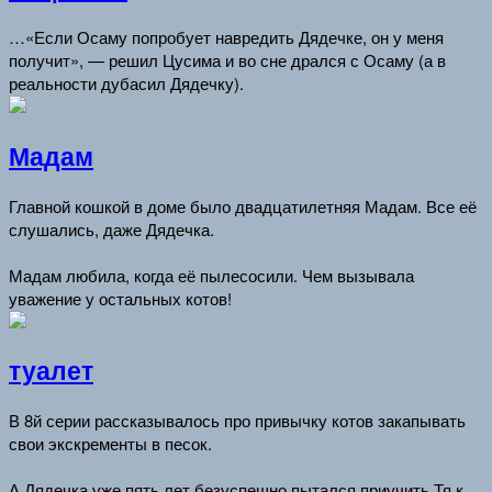
…«Если Осаму попробует навредить Дядечке, он у меня
получит», — решил Цусима и во сне дрался с Осаму (а в
реальности дубасил Дядечку).
Мадам
Главной кошкой в доме было двадцатилетняя Мадам. Все её
слушались, даже Дядечка.
Мадам любила, когда её пылесосили. Чем вызывала
уважение у остальных котов!
туалет
В 8й серии рассказывалось про привычку котов закапывать
свои экскременты в песок.
А Дядечка уже пять лет безуспешно пытался приучить Тя к