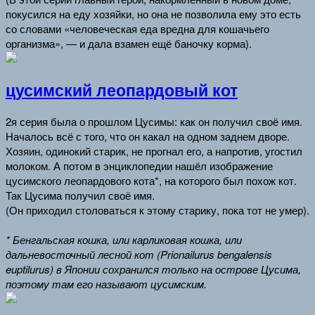
покусился на еду хозяйки, но она не позволила ему это есть
со словами «человеческая еда вредна для кошачьего
организма», — и дала взамен ещё баночку корма).
цусимский леопардовый кот
2я серия была о прошлом Цусимы: как он получил своё имя.
Началось всё с того, что он какал на одном заднем дворе.
Хозяин, одинокий старик, не прогнал его, а напротив, угостил
молоком. А потом в энциклопедии нашёл изображение
цусимского леопардового кота*, на которого был похож кот.
Так Цусима получил своё имя.
(Он приходил столоваться к этому старику, пока тот не умер).
* Бенгальская кошка, или карликовая кошка, или
дальневосточный лесной кот (Prionailurus bengalensis
euptilurus) в Японии сохранился только на острове Цусима,
поэтому там его называют цусимским.