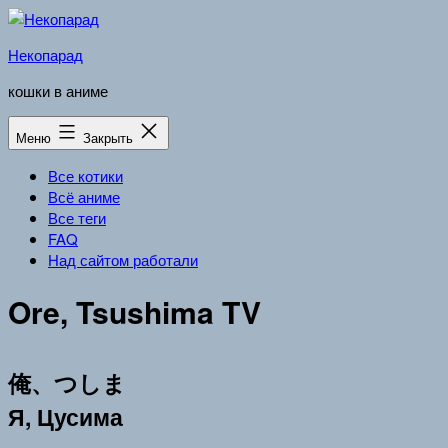
Перейти
к
Некопарад
содержимому
кошки в аниме
Меню
Закрыть
Все котики
Всё аниме
Все теги
FAQ
Над сайтом работали
Ore, Tsushima TV
俺、つしま
Я, Цусима