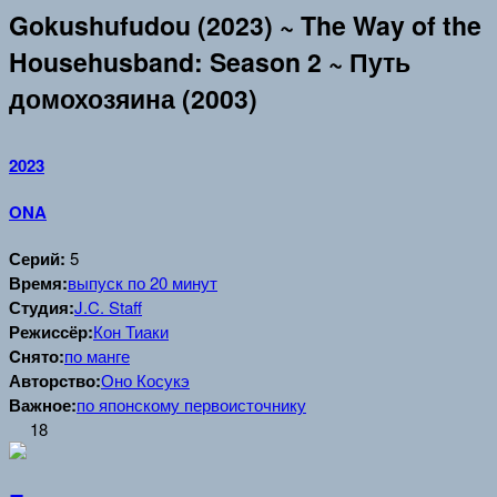
Gokushufudou (2023) ~ The Way of the
Househusband: Season 2 ~ Путь
домохозяина (2003)
2023
ONA
Серий:
5
Время:
выпуск по 20 минут
Студия:
J.C. Staff
Режиссёр:
Кон Тиаки
Cнято:
по манге
Авторство:
Оно Косукэ
Важное:
по японскому первоисточнику
18