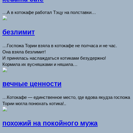
…А в котокафе работал Тэцу на полставки…
безлимит
…Госпожа Тории взяла в котокафе не полчаса и не час.
Она взяла безлимит!
И принялась наслаждаться котиками безудержно!
Кормила их вусняшками и няшила…
вечные ценности
…Котокафе — единственное место, где вдова якудза госпожа
Тории могла понюхать котика!..
похожий на покойного мужа