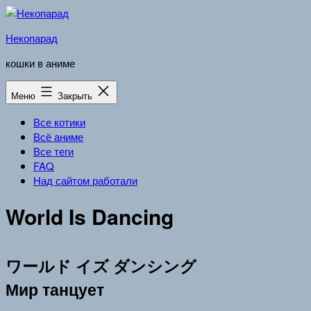
Перейти
к
Некопарад
содержимому
кошки в аниме
Меню
Закрыть
Все котики
Всё аниме
Все теги
FAQ
Над сайтом работали
World Is Dancing
ワールド イズ ダンシング
Мир танцует