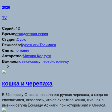
2026
TV
Серий:
12
Время:
стандартная серия
Студия:
Cypic
Режиссёр:
Куроянаги Тосимаса
Cнято:
по манге
Авторство:
Михара Кадзуто
Важное:
по японскому первоисточнику
2
кошка и черепаха
В 5й серии у Онияси пропала его ручная черепаха, а когда он
спохватился, оказалось, что её схватила кошка, жившая в
имении сёгуна Ёсимицу Асикаги, при котором жил и Онияся.