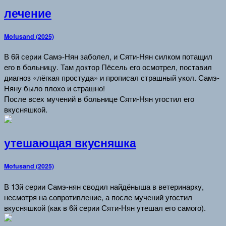
лечение
Mofusand (2025)
В 6й серии Самэ-Нян заболел, и Сяти-Нян силком потащил
его в больницу. Там доктор Пёсель его осмотрел, поставил
диагноз «лёгкая простуда» и прописал страшный укол. Самэ-
Няну было плохо и страшно!
После всех мучений в больнице Сяти-Нян угостил его
вкусняшкой.
утешающая вкусняшка
Mofusand (2025)
В 13й серии Самэ-нян сводил найдёныша в ветеринарку,
несмотря на сопротивление, а после мучений угостил
вкусняшкой (как в 6й серии Сяти-Нян утешал его самого).