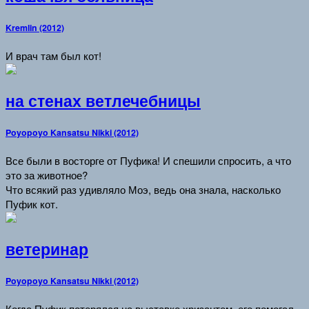
Kremlin (2012)
И врач там был кот!
на стенах ветлечебницы
Poyopoyo Kansatsu Nikki (2012)
Все были в восторге от Пуфика! И спешили спросить, а что
это за животное?
Что всякий раз удивляло Моэ, ведь она знала, насколько
Пуфик кот.
ветеринар
Poyopoyo Kansatsu Nikki (2012)
Когда Пуфик потерялся на выставке хризантем, его помогал