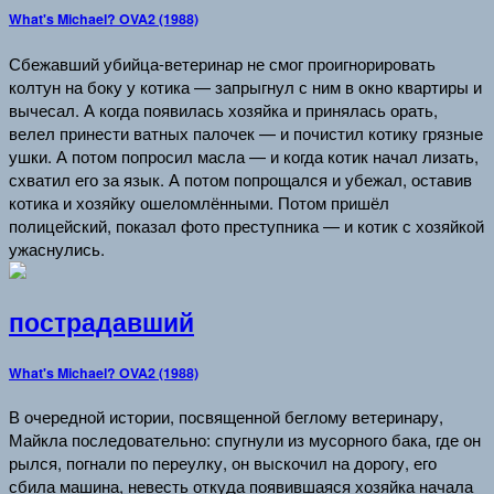
What's Michael? OVA2 (1988)
Сбежавший убийца-ветеринар не смог проигнорировать
колтун на боку у котика — запрыгнул с ним в окно квартиры и
вычесал. А когда появилась хозяйка и принялась орать,
велел принести ватных палочек — и почистил котику грязные
ушки. А потом попросил масла — и когда котик начал лизать,
схватил его за язык. А потом попрощался и убежал, оставив
котика и хозяйку ошеломлёнными. Потом пришёл
полицейский, показал фото преступника — и котик с хозяйкой
ужаснулись.
пострадавший
What's Michael? OVA2 (1988)
В очередной истории, посвященной беглому ветеринару,
Майкла последовательно: спугнули из мусорного бака, где он
рылся, погнали по переулку, он выскочил на дорогу, его
сбила машина, невесть откуда появившаяся хозяйка начала