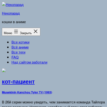
Перейти
к
Некопарад
содержимому
кошки в аниме
Меню
Закрыть
Все котики
Всё аниме
Все теги
FAQ
Над сайтом работали
кот-пациент
Musekinin Kanchou Tylor TV (1993)
В 26й серии можно увидеть, чем занимается команда Тайлора
после роспуска. Например, корабельный врач стал работать