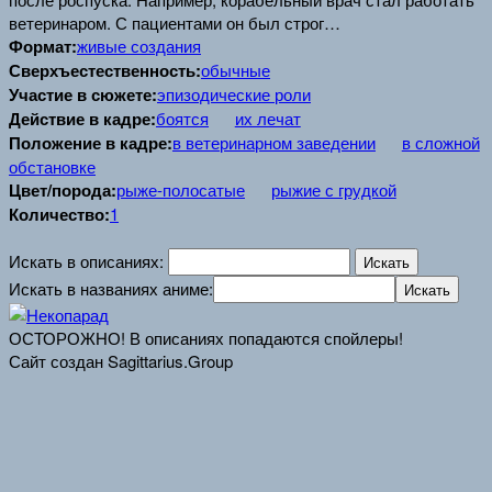
ветеринаром. С пациентами он был строг…
Формат:
живые создания
Сверхъестественность:
обычные
Участие в сюжете:
эпизодические роли
Действие в кадре:
боятся
их лечат
Положение в кадре:
в ветеринарном заведении
в сложной
обстановке
Цвет/порода:
рыже-полосатые
рыжие с грудкой
Количество:
1
Искать в описаниях:
Искать в названиях аниме:
ОСТОРОЖНО! В описаниях попадаются спойлеры!
Сайт создан Sagittarius.Group