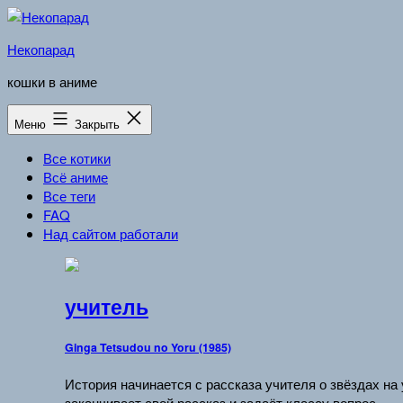
Перейти
к
Некопарад
содержимому
кошки в аниме
Меню
Закрыть
Все котики
Всё аниме
Все теги
FAQ
Над сайтом работали
учитель
Ginga Tetsudou no Yoru (1985)
История начинается с рассказа учителя о звёздах на
заканчивает свой рассказ и задаёт классу вопрос.