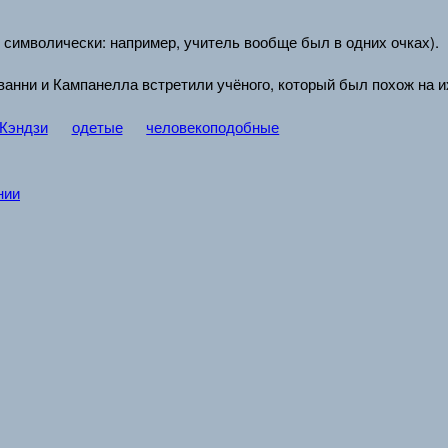
 символически: например, учитель вообще был в одних очках).
анни и Кампанелла встретили учёного, который был похож на их
 Кэндзи
одетые
человекоподобные
нии