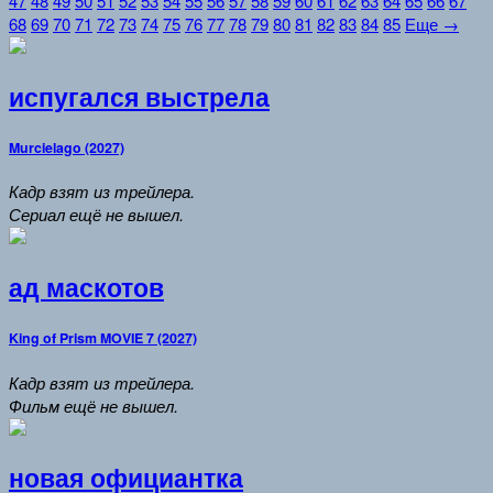
47
48
49
50
51
52
53
54
55
56
57
58
59
60
61
62
63
64
65
66
67
68
69
70
71
72
73
74
75
76
77
78
79
80
81
82
83
84
85
Еще →
испугался выстрела
Murcielago (2027)
Кадр взят из трейлера.
Сериал ещё не вышел.
ад маскотов
King of Prism MOVIE 7 (2027)
Кадр взят из трейлера.
Фильм ещё не вышел.
новая официантка