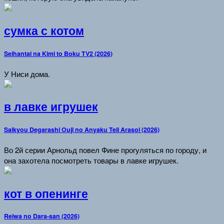
сумка с котом
Seihantai na Kimi to Boku TV2 (2026)
У Ниси дома.
в лавке игрушек
Saikyou Degarashi Ouji no Anyaku Teii Arasoi (2026)
Во 2й серии Арнольд повел Фине прогуляться по городу, и
она захотела посмотреть товары в лавке игрушек.
кот в опенинге
Reiwa no Dara-san (2026)