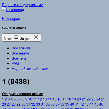
Перейти к содержимому
Некопарад
кошки в аниме
Меню
Закрыть
Все котики
Всё аниме
Все теги
FAQ
Над сайтом работали
1 (8438)
Открыть список аниме
1
2
3
4
5
6
7
8
9
10
11
12
13
14
15
16
17
18
19
20
21
22
23
24
25
26
27
28
29
30
31
32
33
34
35
36
37
38
39
40
41
42
43
44
45
46