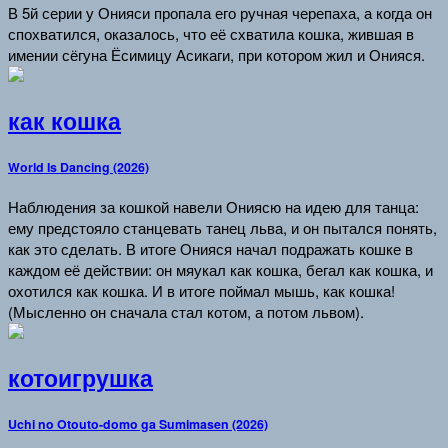
В 5й серии у Онияси пропала его ручная черепаха, а когда он
спохватился, оказалось, что её схватила кошка, жившая в
имении сёгуна Ёсимицу Асикаги, при котором жил и Онияся.
как кошка
World Is Dancing (2026)
Наблюдения за кошкой навели Ониясю на идею для танца:
ему предстояло станцевать танец льва, и он пытался понять,
как это сделать. В итоге Онияся начал подражать кошке в
каждом её действии: он мяукал как кошка, бегал как кошка, и
охотился как кошка. И в итоге поймал мышь, как кошка!
(Мысленно он сначала стал котом, а потом львом).
котоигрушка
Uchi no Otouto-domo ga Sumimasen (2026)