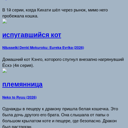
В 1й серии, когда Кихати шёл через рынок, мимо него
пробежала кошка.
испугавшийся кот
Nijusseiki Denki Mokuroku: Eureka Evrika (2026)
Домашний кот Кэнго, которого спугнул внезапно нагрянувший
Ёскэ (4я серия).
племянница
Neko to Ryuu (2026)
Однажды в пещеру к дракону пришла белая кошечка. Это
была дочь другого его брата. Она слышала от папы о
большом крылатом коте и пещере, где безопасно. Дракон
был растроган.