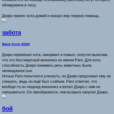
обнаружила в лесу.
Дзиро принес кота домой и оказал ему первую помощь.
забота
Black Torch (2026)
Дзиро перевязал кота, накормил и помыл, попутно выяснив,
что это бессмертный мононокэ по имени Раго. Для кота
способность Дзиро понимать речь животных была
неожиданностью.
Ночью Раго попытался улизнуть, но Дзиро предложил ему не
спешить, ведь он ещё был слабым. Раго ответил, что
вообще-то он людоед-мононокэ и велел Дзиро с ним не
связываться. Он преобразился, чем всерьез напугал Дзиро.
бой