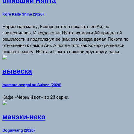
оживший Нянта
Kore Kaite Shine (2026)
Нарисовав мангу, Кокоро хотела показать ее Ай, но
застеснялась. И тогда котик Нянта из манги Ай придал ей
решимости и подтолкнул её (как это всегда делал Покота по
отношению к самой Ай). А после того как Кокоро решилась
показать мангу, Нянта и Покота пожали друг другу лапы.
вывеска
Iwamoto-senpai no Suisen (2026)
Кафе «Чёрный кот» во 2й серии.
манэки-неко
Dogulwang (2026)