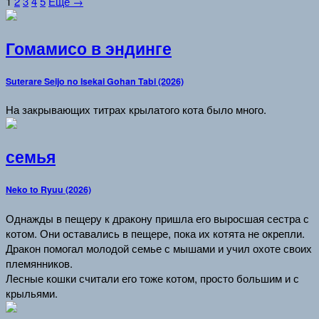
1
2
3
4
5
Еще →
Гомамисо в эндинге
Suterare Seijo no Isekai Gohan Tabi (2026)
На закрывающих титрах крылатого кота было много.
семья
Neko to Ryuu (2026)
Однажды в пещеру к дракону пришла его выросшая сестра с
котом. Они оставались в пещере, пока их котята не окрепли.
Дракон помогал молодой семье с мышами и учил охоте своих
племянников.
Лесные кошки считали его тоже котом, просто большим и с
крыльями.