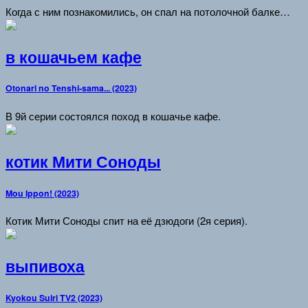
Когда с ним познакомились, он спал на потолочной балке…
в кошачьем кафе
Otonari no Tenshi-sama... (2023)
В 9й серии состоялся поход в кошачье кафе.
котик Мити Соноды
Mou Ippon! (2023)
Котик Мити Соноды спит на её дзюдоги (2я серия).
выпивоха
Kyokou Suiri TV2 (2023)