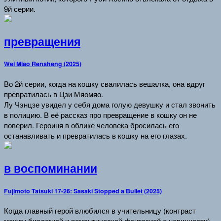
9й серии.
превращения
Wei Miao Rensheng (2025)
Во 2й серии, когда на кошку свалилась вешалка, она вдруг
превратилась в Цзи Мяомяо.
Лу Чэнцзе увидел у себя дома голую девушку и стал звонить
в полицию. В её рассказ про превращение в кошку он не
поверил. Героиня в облике человека бросилась его
останавливать и превратилась в кошку на его глазах.
в воспоминании
Fujimoto Tatsuki 17-26: Sasaki Stopped a Bullet (2025)
Когда главный герой влюбился в учительницу (контраст
между биологией и романтической фантазией о невинности).