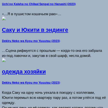
Uchi no Kaisha no Chiisai Senpai no Hanashi (2023)
«…Я в пушистом кошачьем раю»…
Саку и Юкити в эндинге
Dekiru Neko wa Kyou mo Yuuutsu (2023)
…Сцена рифмуется с прошлым — когда-то она его забрала
из-под лавочки и, закутав в свой шарф, несла домой.
одежда хозяйки
Dekiru Neko wa Kyou mo Yuuutsu (2023)
Когда Саку на одну ночь уехала в поездку с коллегами,
Юкити перемыл всю квартиру пару раз, а потом улёгся под её
одежду.
Он не мог лечь на её одежду, как делают котики, потому что