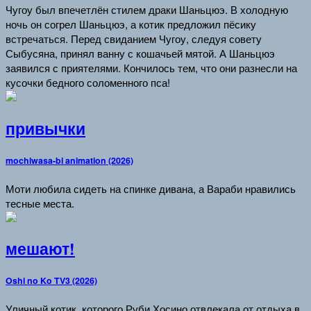
Чугоу был впечетлён стилем драки Шаньцюэ. В холодную
ночь он согрел Шаньцюэ, а котик предложил пёсику
встречаться. Перед свиданием Чугоу, следуя совету
Сыбусяна, принял ванну с кошачьей мятой. А Шаньцюэ
заявился с приятелями. Кончилось тем, что они разнесли на
кусочки бедного соломенного пса!
привычки
mochiwasa-bi animation (2026)
Моти любила сидеть на спинке дивана, а Вараби нравились
тесные места.
мешают!
Oshi no Ko TV3 (2026)
Уличный котик, которого Руби Хосино отвлекала от отдыха в