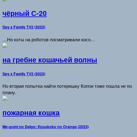
чёрный С-20
Spy x Family TV2 (2023)
…Но коты на роботов посматривали косо…
на гребне кошачьей волны
Spy x Family TV2 (2023)
Но вторая попытка найти потеряшку Коппи тоже пошла не по
плану.
пожарная кошка
Me-gumi no Daigo: Kyuukoku no Orange (2023)