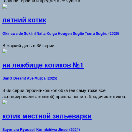
главной героини и предмета её чувств.
летний котик
Okinawa de Suki ni Natta Ko ga Hougen Sugite Tsura Sugiru (2025)
В жаркий день в 3й серии.
на лежбище котиков №1
BanG Dream! Ave Mujica (2025)
В 6й серии героиня-кошколюбка (её саму тоже все
ассоциировали с кошкой) пришла няшить бродячих котиков.
котик местной зельеварки
Sayonara Ryuusei, Konnichiwa Jinsei (2024)