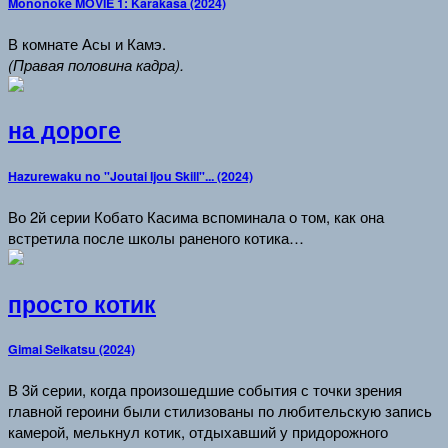
Mononoke MOVIE 1: Karakasa (2024)
В комнате Асы и Камэ.
(Правая половина кадра).
на дороге
Hazurewaku no "Joutai Ijou Skill"... (2024)
Во 2й серии Кобато Касима вспоминала о том, как она
встретила после школы раненого котика…
просто котик
Gimai Seikatsu (2024)
В 3й серии, когда произошедшие события с точки зрения
главной героини были стилизованы по любительскую запись
камерой, мелькнул котик, отдыхавший у придорожного