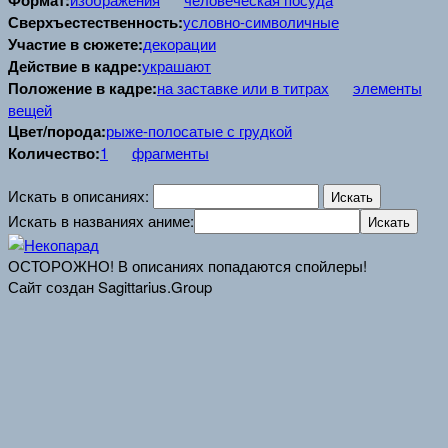
Формат:
Сверхъестественность:
условно-символичные
Участие в сюжете:
декорации
Действие в кадре:
украшают
Положение в кадре:
на заставке или в титрах
элементы
вещей
Цвет/порода:
рыже-полосатые с грудкой
Количество:
1
фрагменты
Искать в описаниях:
Искать в названиях аниме:
ОСТОРОЖНО! В описаниях попадаются спойлеры!
Сайт создан Sagittarius.Group