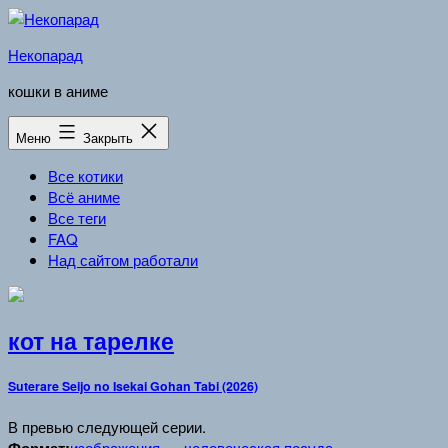
Перейти
к
Некопарад
содержимому
кошки в аниме
Меню
Закрыть
Все котики
Всё аниме
Все теги
FAQ
Над сайтом работали
кот на тарелке
Suterare Seijo no Isekai Gohan Tabi (2026)
В превью следующей серии.
изображения
человеческая посуда