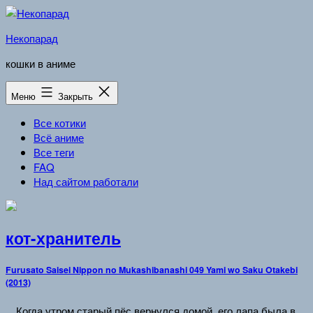
Перейти
к
Некопарад
содержимому
кошки в аниме
Меню
Закрыть
Все котики
Всё аниме
Все теги
FAQ
Над сайтом работали
кот-хранитель
Furusato Saisei Nippon no Mukashibanashi 049 Yami wo Saku Otakebi
(2013)
…Когда утром старый пёс вернулся домой, его лапа была в