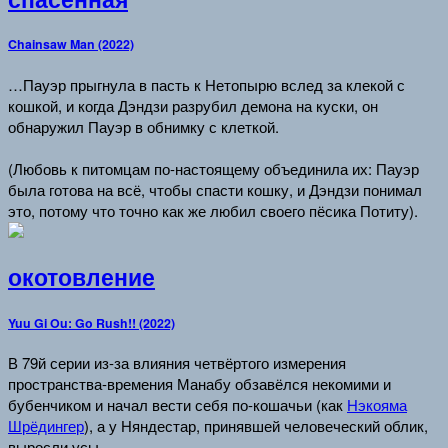
Chainsaw Man (2022)
…Пауэр прыгнула в пасть к Нетопырю вслед за клекой с
кошкой, и когда Дэндзи разрубил демона на куски, он
обнаружил Пауэр в обнимку с клеткой.
(Любовь к питомцам по-настоящему объединила их: Пауэр
была готова на всё, чтобы спасти кошку, и Дэндзи понимал
это, потому что точно как же любил своего пёсика Потиту).
окотовление
Yuu Gi Ou: Go Rush!! (2022)
В 79й серии из-за влияния четвёртого измерения
пространства-времения Манабу обзавёлся некомими и
бубенчиком и начал вести себя по-кошачьи (как
Нэкояма
Шрёдингер
), а у Няндестар, принявшей человеческий облик,
выросли усы.