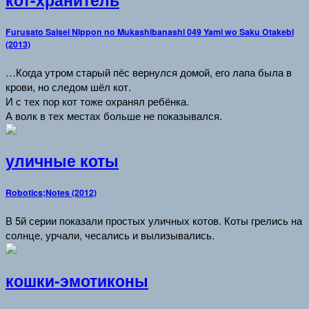
кот-хранитель
Furusato Saisei Nippon no Mukashibanashi 049 Yami wo Saku Otakebi
(2013)
…Когда утром старый пёс вернулся домой, его лапа была в
крови, но следом шёл кот.
И с тех пор кот тоже охранял ребёнка.
А волк в тех местах больше не показывался.
уличные коты
Robotics;Notes (2012)
В 5й серии показали простых уличных котов. Коты грелись на
солнце, урчали, чесались и вылизывались.
кошки-эмотиконы