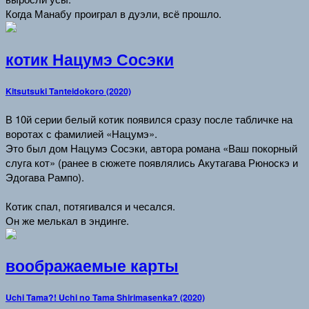
Когда Манабу проиграл в дуэли, всё прошло.
котик Нацумэ Сосэки
Kitsutsuki Tanteidokoro (2020)
В 10й серии белый котик появился сразу после табличке на
воротах с фамилией «Нацумэ».
Это был дом Нацумэ Сосэки, автора романа «Ваш покорный
слуга кот» (ранее в сюжете появлялись Акутагава Рюноскэ и
Эдогава Рампо).
Котик спал, потягивался и чесался.
Он же мелькал в эндинге.
воображаемые карты
Uchi Tama?! Uchi no Tama Shirimasenka? (2020)