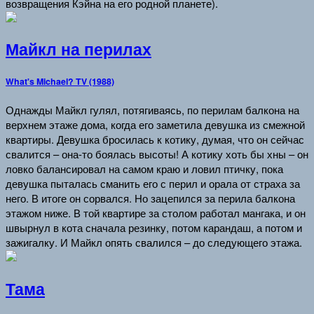
возвращения Кэйна на его родной планете).
Майкл на перилах
What's Michael? TV (1988)
Однажды Майкл гулял, потягиваясь, по перилам балкона на
верхнем этаже дома, когда его заметила девушка из смежной
квартиры. Девушка бросилась к котику, думая, что он сейчас
свалится – она-то боялась высоты! А котику хоть бы хны – он
ловко балансировал на самом краю и ловил птичку, пока
девушка пыталась сманить его с перил и орала от страха за
него. В итоге он сорвался. Но зацепился за перила балкона
этажом ниже. В той квартире за столом работал мангака, и он
швырнул в кота сначала резинку, потом карандаш, а потом и
зажигалку. И Майкл опять свалился – до следующего этажа.
Тама