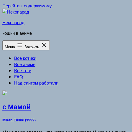
Перейти к содержимому
Некопарад
кошки в аниме
Меню
Закрыть
Все котики
Всё аниме
Все теги
FAQ
Над сайтом работали
с Мамой
Mikan Enikki (1992)
Мама признавалась, что когда она держала Микана на руках,