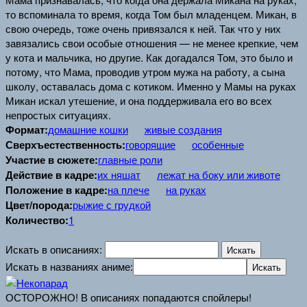
то вспоминала то время, когда Том был младенцем. Микан, в
свою очередь, тоже очень привязался к ней. Так что у них
завязались свои особые отношения — не менее крепкие, чем
у кота и мальчика, но другие. Как догадался Том, это было и
потому, что Мама, проводив утром мужа на работу, а сына
школу, оставалась дома с котиком. Именно у Мамы на руках
Микан искал утешение, и она поддерживала его во всех
непростых ситуациях.
Формат:
домашние кошки
живые создания
Сверхъестественность:
говорящие
особенные
Участие в сюжете:
главные роли
Действие в кадре:
их няшат
лежат на боку или животе
Положение в кадре:
на плече
на руках
Цвет/порода:
рыжие с грудкой
Количество:
1
Искать в описаниях:
Искать в названиях аниме:
ОСТОРОЖНО! В описаниях попадаются спойлеры!