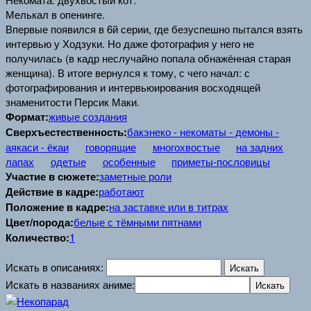
Мелькал в опенинге.
Впервые появился в 6й серии, где безуспешно пытался взять
интервью у Ходзуки. Но даже фотография у него не
получилась (в кадр неслучайно попала обнажённая старая
женщина). В итоге вернулся к тому, с чего начал: с
фотографирования и интервьюирования восходящей
знаменитости Персик Маки.
Формат:
живые создания
Сверхъестественность:
бакэнеко - некоматы - демоны -
аякаси - ёкаи
говорящие
многохвостые
на задних
лапах
одетые
особенные
приметы-пословицы
Участие в сюжете:
заметные роли
Действие в кадре:
работают
Положение в кадре:
на заставке или в титрах
Цвет/порода:
белые с тёмными пятнами
Количество:
1
Искать в описаниях:
Искать в названиях аниме: