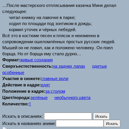
…После мастерского отплясывания казачка Миня делал
следующее:
читал книжку на лавочке в парке;
ходил по площади под зонтиком в дождь;
кормил уточек и чёрных лебедей.
Всё это в костюме песен и плясок и неизменно в
сопровождении ошеломлённых простых русских людей.
Мышей он не ловил, как и положено человеку. Он поел
борща. Но от борща ему стало дурно…
Формат:
живые создания
Сверхъестественность:
на задних лапах
одетые
особенные
Участие в сюжете:
главные роли
Действие в кадре:
едят
Положение в кадре:
за столом
Цвет/порода:
зелёные
необычного цвета
Количество:
1
Искать в описаниях:
Искать в названиях аниме: