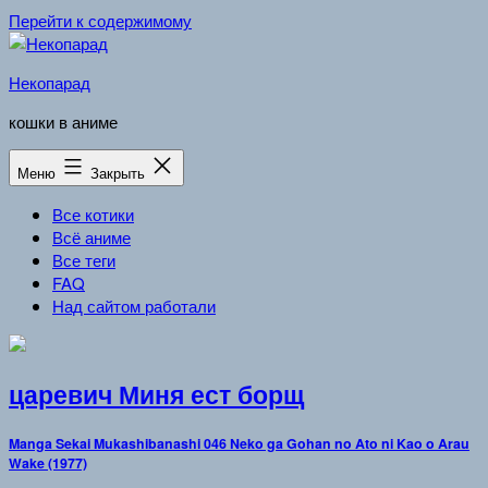
Перейти к содержимому
Некопарад
кошки в аниме
Меню
Закрыть
Все котики
Всё аниме
Все теги
FAQ
Над сайтом работали
царевич Миня ест борщ
Manga Sekai Mukashibanashi 046 Neko ga Gohan no Ato ni Kao o Arau
Wake (1977)