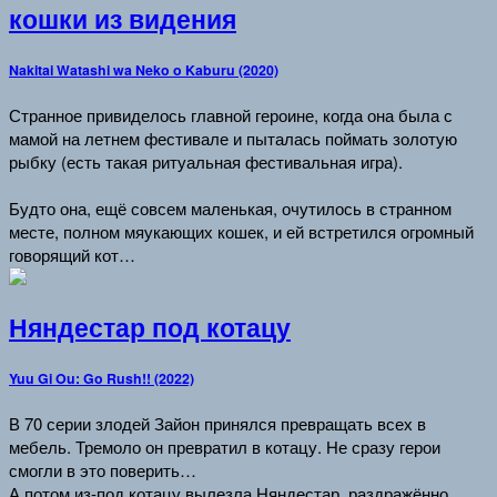
кошки из видения
Nakitai Watashi wa Neko o Kaburu (2020)
Странное привиделось главной героине, когда она была с
мамой на летнем фестивале и пыталась поймать золотую
рыбку (есть такая ритуальная фестивальная игра).
Будто она, ещё совсем маленькая, очутилось в странном
месте, полном мяукающих кошек, и ей встретился огромный
говорящий кот…
Няндестар под котацу
Yuu Gi Ou: Go Rush!! (2022)
В 70 серии злодей Зайон принялся превращать всех в
мебель. Тремоло он превратил в котацу. Не сразу герои
смогли в это поверить…
А потом из-под котацу вылезла Няндестар, раздражённо