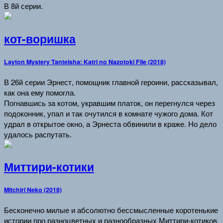
В 8й серии.
кот-воришка
Layton Mystery Tanteisha: Katri no Nazotoki File (2018)
В 26й серии Эрнест, помощник главной героини, рассказывал,
как она ему помогла.
Погнавшись за котом, укравшим платок, он перегнулся через
подоконник, упал и так очутился в комнате чужого дома. Кот
удрал в открытое окно, а Эрнеста обвинили в краже. Но дело
удалось распутать.
Миттири-котики
Mitchiri Neko (2018)
Бесконечно милые и абсолютно бессмысленные коротенькие
истории про разноцветных и разнообразных Миттири-котиков.