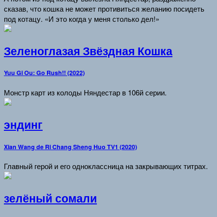
сказав, что кошка не может противиться желанию посидеть
под котацу. «И это когда у меня столько дел!»
Зеленоглазая Звёздная Кошка
Yuu Gi Ou: Go Rush!! (2022)
Монстр карт из колоды Няндестар в 106й серии.
эндинг
Xian Wang de Ri Chang Sheng Huo TV1 (2020)
Главный герой и его одноклассница на закрывающих титрах.
зелёный сомали