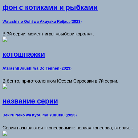
фон с котиками и рыбками
Watashi no Oshi wa Akuyaku Reijou. (2023)
В 3й серии: момент игры «выбери короля».
котошпажки
Atarashii Joushi wa Do Tennen (2023)
В бенто, приготовленном Юсэем Сиросаки в 7й серии.
название серии
Dekiru Neko wa Kyou mo Yuuutsu (2023)
Серии называются «консервами»: первая консерва, вторая…