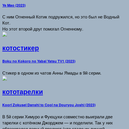
Ye Mao (2023)
С ним Огненный Котик подружился, но это был не Водный
Кот.
Но этот второй друг помогал Огненному.
котостикер
Boku no Kokoro no Yabai Yatsu TV1 (2023)
Стикер в одном из чатов Анны Ямады в 9й серии.
кототарелки
Koori Zokusei Danshi to Cool na Douryou Joshi (2023)
В 5й серии Химуро и Фуюцуки совместно выиграли две
тарелки с котёнком Джорджем — и поделили. Так у них
образовался парный предмет (что стало их личной