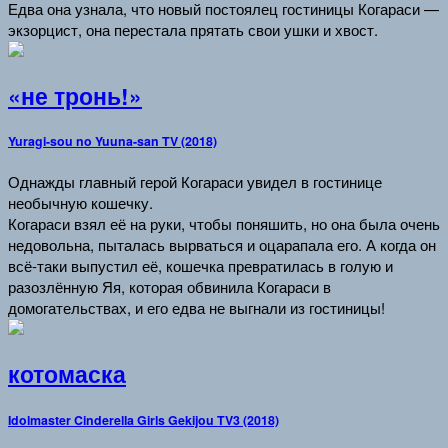
Едва она узнала, что новый постоялец гостиницы Когараси —
экзорцист, она перестала прятать свои ушки и хвост.
«не тронь!»
Yuragi-sou no Yuuna-san TV (2018)
Однажды главный герой Когараси увидел в гостинице
необычную кошечку.
Когараси взял её на руки, чтобы поняшить, но она была очень
недовольна, пыталась вырваться и оцарапала его. А когда он
всё-таки выпустил её, кошечка превратилась в голую и
разозлённую Яя, которая обвинила Когараси в
домогательствах, и его едва не выгнали из гостиницы!
котомаска
Idolmaster Cinderella Girls Gekijou TV3 (2018)