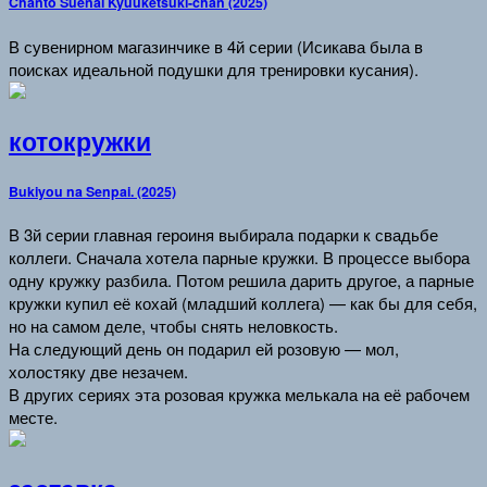
Chanto Suenai Kyuuketsuki-chan (2025)
В сувенирном магазинчике в 4й серии (Исикава была в
поисках идеальной подушки для тренировки кусания).
котокружки
Bukiyou na Senpai. (2025)
В 3й серии главная героиня выбирала подарки к свадьбе
коллеги. Сначала хотела парные кружки. В процессе выбора
одну кружку разбила. Потом решила дарить другое, а парные
кружки купил её кохай (младший коллега) — как бы для себя,
но на самом деле, чтобы снять неловкость.
На следующий день он подарил ей розовую — мол,
холостяку две незачем.
В других сериях эта розовая кружка мелькала на её рабочем
месте.