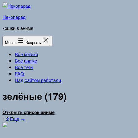
Перейти
к
Некопарад
содержимому
кошки в аниме
Меню
Закрыть
Все котики
Всё аниме
Все теги
FAQ
Над сайтом работали
зелёные (179)
Открыть список аниме
1
2
Еще →