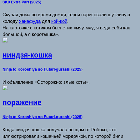
SK8 Extra Part (2025)
Скучая дома во время дождя, герои нарисовали шутливую
колоду
ханафуда
для
кой-кой
.
На карточке с котиком был стих «мяу-мяу, я веду себя как
большой, а я коротышка».
ниндзя-кошка
Ninja to Koroshiya no Futari-gurashi (2025)
И объявление «Осторожно: злые коты».
поражение
Ninja to Koroshiya no Futari-gurashi (2025)
Когда ниндзя-кошка получала по щам от Робоко, это
иллюстрировали кошачьей мордочкой, по которой били