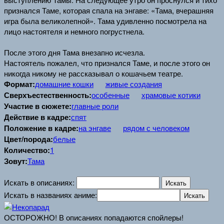
признался Таме, которая спала на энгаве: «Тама, вчерашняя
игра была великолепной». Тама удивленно посмотрела на
лицо настоятеля и немного погрустнела.
После этого дня Тама внезапно исчезла.
Настоятель пожалел, что признался Таме, и после этого он
никогда никому не рассказывал о кошачьем театре.
Формат:
домашние кошки
живые создания
Сверхъестественность:
особенные
храмовые котики
Участие в сюжете:
главные роли
Действие в кадре:
спят
Положение в кадре:
на энгаве
рядом с человеком
Цвет/порода:
белые
Количество:
1
Зовут:
Тама
Искать в описаниях:
Искать в названиях аниме:
ОСТОРОЖНО! В описаниях попадаются спойлеры!