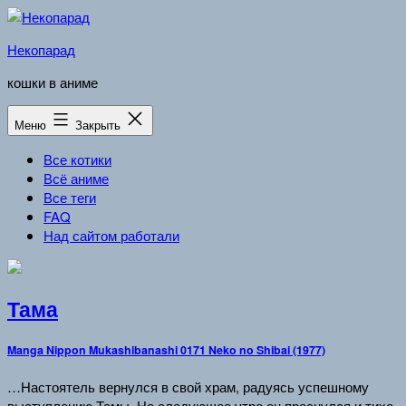
Перейти
к
Некопарад
содержимому
кошки в аниме
Меню
Закрыть
Все котики
Всё аниме
Все теги
FAQ
Над сайтом работали
Тама
Manga Nippon Mukashibanashi 0171 Neko no Shibai (1977)
…Настоятель вернулся в свой храм, радуясь успешному
выступлению Тамы. На следующее утро он проснулся и тихо