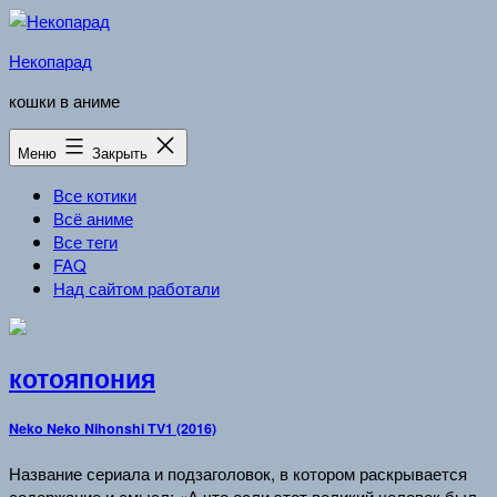
Перейти
к
Некопарад
содержимому
кошки в аниме
Меню
Закрыть
Все котики
Всё аниме
Все теги
FAQ
Над сайтом работали
котояпония
Neko Neko Nihonshi TV1 (2016)
Название сериала и подзаголовок, в котором раскрывается
содержание и смысл: «А что если этот великий человек был