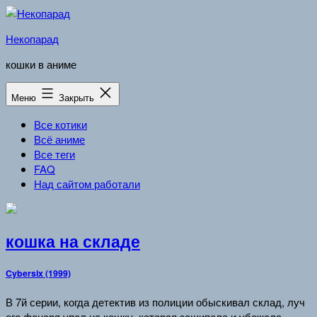
Перейти
к
Некопарад
содержимому
кошки в аниме
Меню
Закрыть
Все котики
Всё аниме
Все теги
FAQ
Над сайтом работали
кошка на складе
Cybersix (1999)
В 7й серии, когда детектив из полиции обыскивал склад, луч
его фонаря упал на кошку, которая зашипела и убежала.