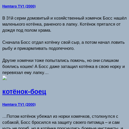
Hamtaro TV1 (2000)
В 31й серии домовитый и хозяйственный хомячок Босс нашёл
маленького котёнка, раненого в лапку. Котёнок прятался от
дождя под полом храма.
Сначала Босс отдал котёнку свой сыр, а потом начал ловить
рыбу и прикармливать подопечного.
Другие хомячки тоже попытались помочь, но они слишком
боялись кошек! А Босс даже затащил котёнка в свою норку и
перевязал ему лапку…
котёнок-боец
Hamtaro TV1 (2000)
…Потом котёнок убежал из норки хомячков, столкнулся с
собакой, Босс бросился на защиту своего питомца – и сам
чуть не погиб, но в котёнке проснулись боевые инстинкты, и