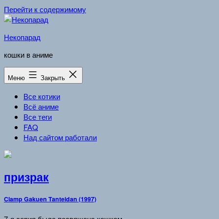
Перейти к содержимому
Некопарад
кошки в аниме
Меню
Закрыть
Все котики
Всё аниме
Все теги
FAQ
Над сайтом работали
призрак
Clamp Gakuen Tanteidan (1997)
7-я серия была посвящена кошкам.