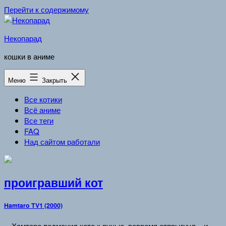
Перейти к содержимому
Некопарад
кошки в аниме
Меню
Закрыть
Все котики
Всё аниме
Все теги
FAQ
Над сайтом работали
проигравший кот
Hamtaro TV1 (2000)
…Хамтаро подманил кота к ручью, вовремя отпрыгнул – и