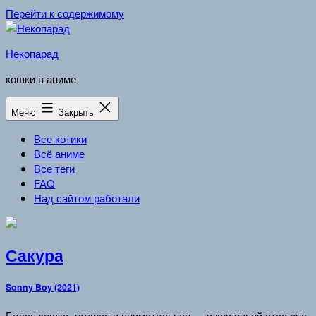
Перейти к содержимому
Некопарад
кошки в аниме
Меню
Закрыть
Все котики
Всё аниме
Все теги
FAQ
Над сайтом работали
Сакура
Sonny Boy (2021)
Белая кошка, мудрая и внимательная — в кошачьей стае она