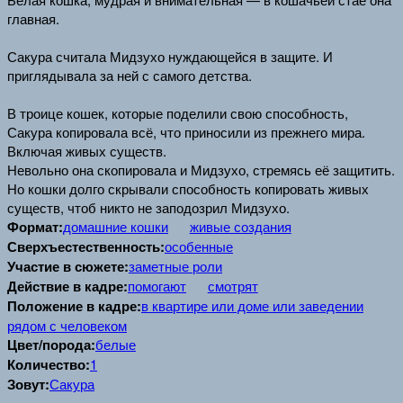
главная.
Сакура считала Мидзухо нуждающейся в защите. И
приглядывала за ней с самого детства.
В троице кошек, которые поделили свою способность,
Сакура копировала всё, что приносили из прежнего мира.
Включая живых существ.
Невольно она скопировала и Мидзухо, стремясь её защитить.
Но кошки долго скрывали способность копировать живых
существ, чтоб никто не заподозрил Мидзухо.
Формат:
домашние кошки
живые создания
Сверхъестественность:
особенные
Участие в сюжете:
заметные роли
Действие в кадре:
помогают
смотрят
Положение в кадре:
в квартире или доме или заведении
рядом с человеком
Цвет/порода:
белые
Количество:
1
Зовут:
Сакура