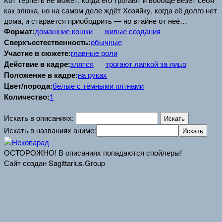
как злюка, но на самом деле ждёт Хозяйку, когда её долго нет
дома, и старается приободрить — но втайне от неё…
Формат:
домашние кошки
живые создания
Сверхъестественность:
обычные
Участие в сюжете:
главные роли
Действие в кадре:
злятся
трогают лапкой за лицо
Положение в кадре:
на руках
Цвет/порода:
белые с тёмными пятнами
Количество:
1
Искать в описаниях:
Искать в названиях аниме:
ОСТОРОЖНО! В описаниях попадаются спойлеры!
Сайт создан Sagittarius.Group