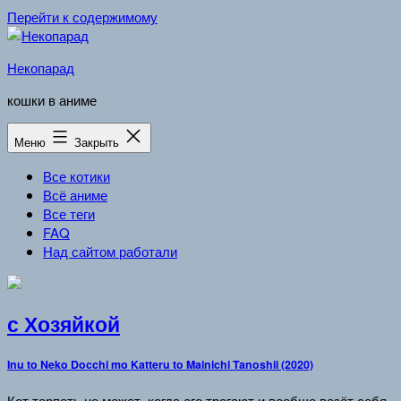
Перейти к содержимому
Некопарад
кошки в аниме
Меню
Закрыть
Все котики
Всё аниме
Все теги
FAQ
Над сайтом работали
с Хозяйкой
Inu to Neko Docchi mo Katteru to Mainichi Tanoshii (2020)
Кот терпеть не может, когда его трогают и вообще везёт себя