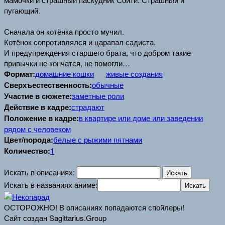
пугающий.
Сначала он котёнка просто мучил.
Котёнок сопротивлялся и царапал садиста.
И предупреждения старшего брата, что добром такие
привычки не кончатся, не помогли…
Формат:
домашние кошки
живые создания
Сверхъестественность:
обычные
Участие в сюжете:
заметные роли
Действие в кадре:
страдают
Положение в кадре:
в квартире или доме или заведении
рядом с человеком
Цвет/порода:
белые с рыжими пятнами
Количество:
1
Искать в описаниях:
Искать в названиях аниме:
ОСТОРОЖНО! В описаниях попадаются спойлеры!
Сайт создан Sagittarius.Group