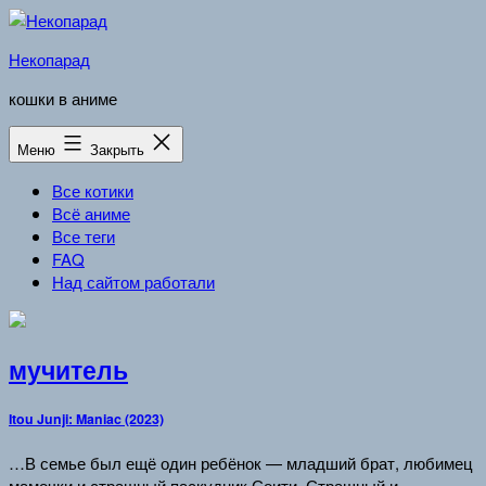
Перейти
к
Некопарад
содержимому
кошки в аниме
Меню
Закрыть
Все котики
Всё аниме
Все теги
FAQ
Над сайтом работали
мучитель
Itou Junji: Maniac (2023)
…В семье был ещё один ребёнок — младший брат, любимец
мамочки и страшный паскудник Соити. Страшный и