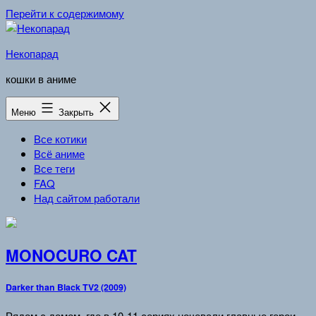
Перейти к содержимому
Некопарад
кошки в аниме
Меню
Закрыть
Все котики
Всё аниме
Все теги
FAQ
Над сайтом работали
MONOCURO CAT
Darker than Black TV2 (2009)
Рядом с домом, где в 10-11 сериях ночевали главные герои,