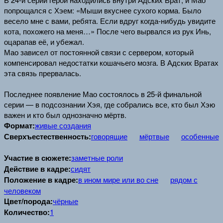
попрощался с Хэем: «Мыши вкуснее сухого корма. Было
весело мне с вами, ребята. Если вдруг когда-нибудь увидите
кота, похожего на меня…» После чего вырвался из рук Инь,
оцарапав её, и убежал.
Мао зависел от постоянной связи с сервером, который
компенсировал недостатки кошачьего мозга. В Адских Вратах
эта связь прервалась.
Последнее появление Мао состоялось в 25-й финальной
серии — в подсознании Хэя, где собрались все, кто был Хэю
важен и кто был однозначно мёртв.
Формат:
живые создания
Сверхъестественность:
говорящие
мёртвые
особенные
Участие в сюжете:
заметные роли
Действие в кадре:
сидят
Положение в кадре:
в ином мире или во сне
рядом с
человеком
Цвет/порода:
чёрные
Количество:
1