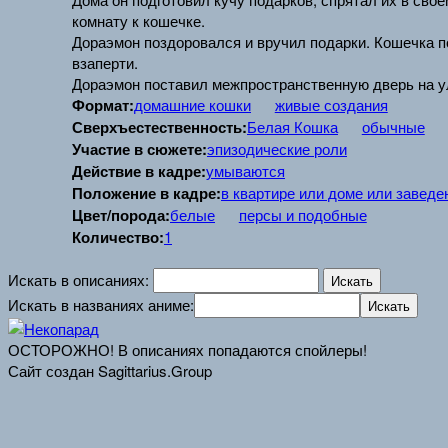
комнату к кошечке.
Дораэмон поздоровался и вручил подарки. Кошечка по
взаперти.
Дораэмон поставил межпространственную дверь на у
Формат:
домашние кошки
живые создания
Сверхъестественность:
Белая Кошка
обычные
Участие в сюжете:
эпизодические роли
Действие в кадре:
умываются
Положение в кадре:
в квартире или доме или заведе
Цвет/порода:
белые
персы и подобные
Количество:
1
Искать в описаниях:
Искать в названиях аниме:
ОСТОРОЖНО! В описаниях попадаются спойлеры!
Сайт создан Sagittarius.Group