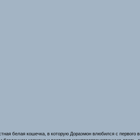
тная белая кошечка, в которую Дораэмон влюбился с первого в
ём бездонном кармане и поставил межпространственную дверь, з