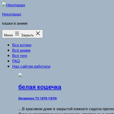
Перейти
к
Некопарад
содержимому
кошки в аниме
Меню
Закрыть
Все котики
Всё аниме
Все теги
FAQ
Над сайтом работали
белая кошечка
Doraemon TV 1979 (1979)
…В красивом доме в закрытой комнате сидела прелес
Дома он подготовил кучу подарков, спрятал их в сво