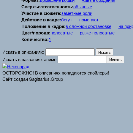
Формат:
Сверхъестественность:
обычные
Участие в сюжете:
заметные роли
Действие в кадре:
бегут
помогают
Положение в кадре:
в сложной обстановке
на при
Цвет/порода:
полосатые
рыже-полосатые
Количество:
1
Искать в описаниях:
Искать в названиях аниме:
ОСТОРОЖНО! В описаниях попадаются спойлеры!
Сайт создан Sagittarius.Group