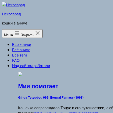
Перейти
к
Некопарад
содержимому
кошки в аниме
Меню
Закрыть
Все котики
Всё аниме
Все теги
FAQ
Над сайтом работали
Мии помогает
Ginga Tetsudou 999: Eternal Fantasy (1998)
Кошечка сопровождала Тэцуо в его путешествии, люб
домашние кошки
живые создания