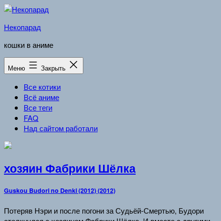
Перейти
к
Некопарад
содержимому
кошки в аниме
Меню
Закрыть
Все котики
Всё аниме
Все теги
FAQ
Над сайтом работали
хозяин Фабрики Шёлка
Guskou Budori no Denki (2012) (2012)
Потеряв Нэри и после погони за Судьёй-Смертью, Будори
столкнулся с хозяином Фабрики Шёлка. И вместе с другими