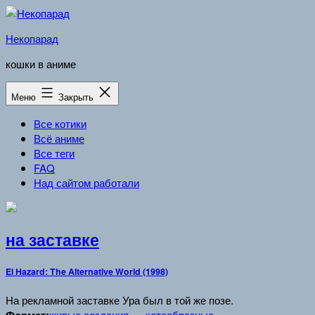
Перейти
к
Некопарад
содержимому
кошки в аниме
Меню
Закрыть
Все котики
Всё аниме
Все теги
FAQ
Над сайтом работали
на заставке
El Hazard: The Alternative World (1998)
На рекламной заставке Ура был в той же позе.
живые создания
котообразные