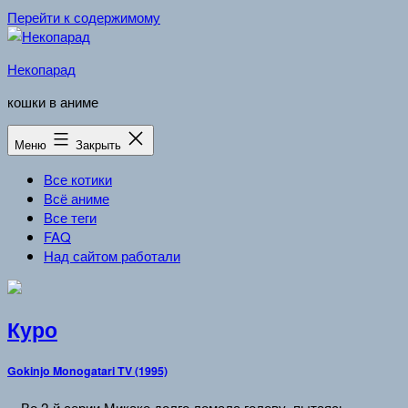
Перейти к содержимому
Некопарад
кошки в аниме
Меню
Закрыть
Все котики
Всё аниме
Все теги
FAQ
Над сайтом работали
Куро
Gokinjo Monogatari TV (1995)
…Во 2-й серии Микако долго ломала голову, пытаясь