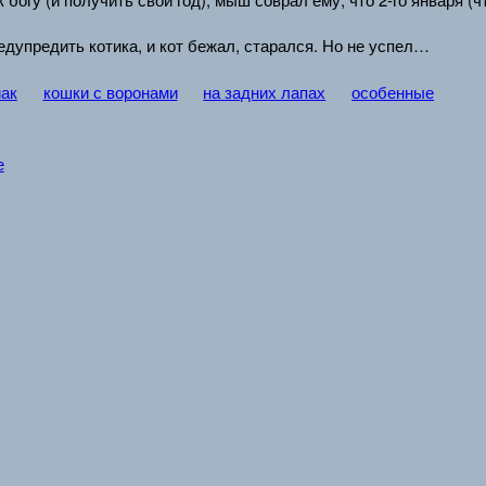
дупредить котика, и кот бежал, старался. Но не успел…
иак
кошки с воронами
на задних лапах
особенные
е