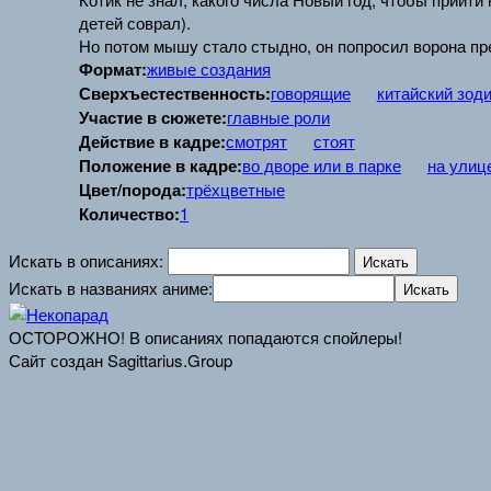
детей соврал).
Но потом мышу стало стыдно, он попросил ворона пре
Формат:
живые создания
Сверхъестественность:
говорящие
китайский зод
Участие в сюжете:
главные роли
Действие в кадре:
смотрят
стоят
Положение в кадре:
во дворе или в парке
на улиц
Цвет/порода:
трёхцветные
Количество:
1
Искать в описаниях:
Искать в названиях аниме:
ОСТОРОЖНО! В описаниях попадаются спойлеры!
Сайт создан Sagittarius.Group