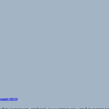
nashi (2013)
к богу (и получить свой год), мыш соврал ему, что 2-го января 