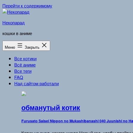
Перейти к содержимому
Некопарад
кошки в аниме
Меню
Закрыть
Все котики
Всё аниме
Все теги
FAQ
Над сайтом работали
обманутый котик
Furusato Saisei Nippon no Mukashibanashi 040 Juunishi no Ha
Котик не знал, какого числа Новый год, чтобы прийти 