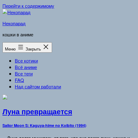
Перейти к содержимому
Некопарад
кошки в аниме
Меню
Закрыть
Все котики
Всё аниме
Все теги
FAQ
Над сайтом работали
Луна превращается
Sailor Moon S: Kaguya-hime no Koibito (1994)
…Луна долго мучилась от того, что она всего лишь кошка и