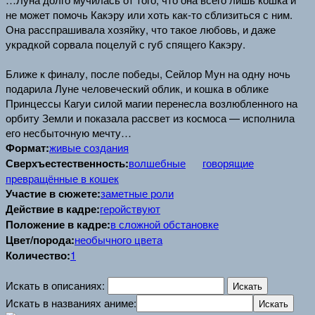
не может помочь Какэру или хоть как-то сблизиться с ним.
Она расспрашивала хозяйку, что такое любовь, и даже
украдкой сорвала поцелуй с губ спящего Какэру.
Ближе к финалу, после победы, Сейлор Мун на одну ночь
подарила Луне человеческий облик, и кошка в облике
Принцессы Кагуи силой магии перенесла возлюбленного на
орбиту Земли и показала рассвет из космоса — исполнила
его несбыточную мечту…
Формат:
живые создания
Сверхъестественность:
волшебные
говорящие
превращённые в кошек
Участие в сюжете:
заметные роли
Действие в кадре:
геройствуют
Положение в кадре:
в сложной обстановке
Цвет/порода:
необычного цвета
Количество:
1
Искать в описаниях:
Искать в названиях аниме: