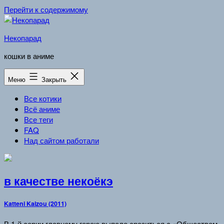
Перейти к содержимому
Некопарад
кошки в аниме
Меню
Закрыть
Все котики
Всё аниме
Все теги
FAQ
Над сайтом работали
в качестве некоёкэ
Katteni Kaizou (2011)
В 1-й серии главному герою выпало сразиться с «Обществом