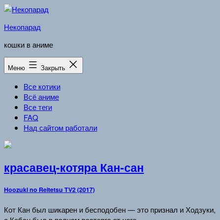
Перейти
к
Некопарад
содержимому
кошки в аниме
Меню
Закрыть
Все котики
Всё аниме
Все теги
FAQ
Над сайтом работали
красавец-котяра Кан-сан
Hoozuki no Reitetsu TV2 (2017)
Кот Кан был шикарен и бесподобен — это признал и Ходзуки,
а Кобан был в полном восторге от него.