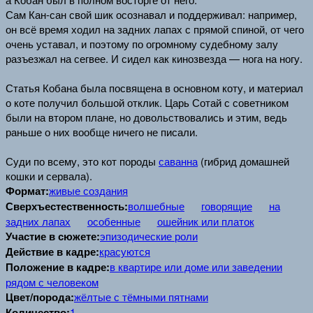
Сам Кан-сан свой шик осознавал и поддерживал: например,
он всё время ходил на задних лапах с прямой спиной, от чего
очень уставал, и поэтому по огромному судебному залу
разъезжал на сегвее. И сидел как кинозвезда — нога на ногу.
Статья Кобана была посвящена в основном коту, и материал
о коте получил большой отклик. Царь Сотай с советником
были на втором плане, но довольствовались и этим, ведь
раньше о них вообще ничего не писали.
Суди по всему, это кот породы
саванна
(гибрид домашней
кошки и сервала).
Формат:
живые создания
Сверхъестественность:
волшебные
говорящие
на
задних лапах
особенные
ошейник или платок
Участие в сюжете:
эпизодические роли
Действие в кадре:
красуются
Положение в кадре:
в квартире или доме или заведении
рядом с человеком
Цвет/порода:
жёлтые с тёмными пятнами
Количество:
1