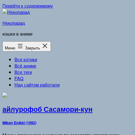
Перейти к содержимому
Некопарад
кошки в аниме
Меню
Закрыть
Все котики
Всё аниме
Все теги
FAQ
Над сайтом работали
айлурофоб Сасамори-кун
Mikan Enikki (1992)
Микан столкнулся с жившим по соседству красавчиком