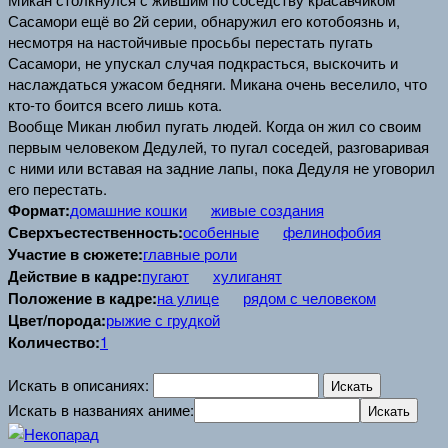
Сасамори ещё во 2й серии, обнаружил его котобоязнь и,
несмотря на настойчивые просьбы перестать пугать
Сасамори, не упускал случая подкрасться, выскочить и
наслаждаться ужасом бедняги.
Микана очень веселило, что
кто-то боится всего лишь кота.
Вообще
Микан
любил пугать людей. Когда он жил со своим
первым человеком Дедулей, то пугал соседей, разговаривая
с ними или вставая на задние лапы, пока Дедуля не уговорил
его перестать.
Формат:
домашние кошки
живые создания
Сверхъестественность:
особенные
фелинофобия
Участие в сюжете:
главные роли
Действие в кадре:
пугают
хулиганят
Положение в кадре:
на улице
рядом с человеком
Цвет/порода:
рыжие с грудкой
Количество:
1
Искать в описаниях:
Искать в названиях аниме: