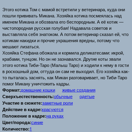
Этого котика Том с мамой встретили у ветеринара, куда они
пошли прививать Микана. Хозяйка котика посмеялась над
именем Микана и обозвала его беспородным. А её котик —
чистопородная русская голубая! Надавала советов и
выставляла себя знатоком. А потом ветеринар сказал ей, что
котикам накидки и прочие украшения вредны, потому что
мешают лизаться.
Хозяйка Стефана обожала и кормила деликатесами: икрой,
крабами, тунцом. Но он не зазнавался. Другие коты звали
этого котика Тиби-Таро (Малыш Таро) и ходили к нему в гости
в роскошный дом, оттуда он сам не выходил. Его хозяйка как-
то пыталась заснять, как Микан разговаривает, но Тиби-Таро
помог Микану уничтожить кадры.
Формат:
домашние кошки
живые создания
Сверхъестественность:
обычные
одетые
Участие в сюжете:
заметные роли
Действие в кадре:
красуются
Положение в кадре:
на руках
Цвет/порода:
синие
Количество:
1