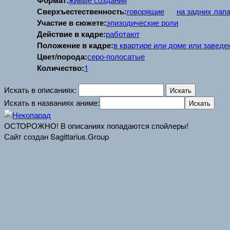
Формат:
Сверхъестественность:
говорящие
на задних лап
Участие в сюжете:
эпизодические роли
Действие в кадре:
работают
Положение в кадре:
в квартире или доме или заведе
Цвет/порода:
серо-полосатые
Количество:
1
Искать в описаниях:
Искать в названиях аниме:
ОСТОРОЖНО! В описаниях попадаются спойлеры!
Сайт создан Sagittarius.Group