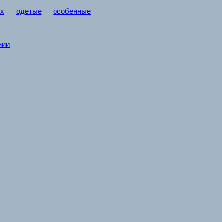
ах
одетые
особенные
нии