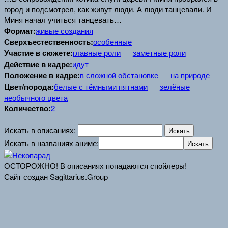
город и подсмотрел, как живут люди. А люди танцевали. И
Миня начал учиться танцевать…
Формат:
живые создания
Сверхъестественность:
особенные
Участие в сюжете:
главные роли
заметные роли
Действие в кадре:
идут
Положение в кадре:
в сложной обстановке
на природе
Цвет/порода:
белые с тёмными пятнами
зелёные
необычного цвета
Количество:
2
Искать в описаниях:
Искать в названиях аниме:
ОСТОРОЖНО! В описаниях попадаются спойлеры!
Сайт создан Sagittarius.Group