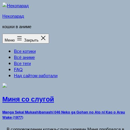
Перейти
к
Некопарад
содержимому
кошки в аниме
Меню
Закрыть
Все котики
Всё аниме
Все теги
FAQ
Над сайтом работали
Миня со слугой
Manga Sekai Mukashibanashi 046 Neko ga Gohan no Ato ni Kao o Arau
Wake (1977)
…В сопровождении котика-слуги царевич Миня пробрался в