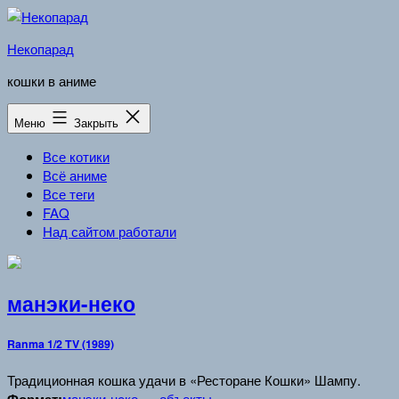
Перейти
к
Некопарад
содержимому
кошки в аниме
Меню
Закрыть
Все котики
Всё аниме
Все теги
FAQ
Над сайтом работали
манэки-неко
Ranma 1/2 TV (1989)
Традиционная кошка удачи в «Ресторане Кошки» Шампу.
манэки-нeко
объекты