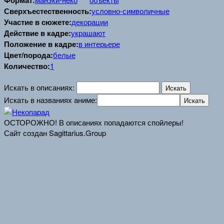
Формат:
Сверхъестественность:
условно-символичные
Участие в сюжете:
декорации
Действие в кадре:
украшают
Положение в кадре:
в интерьере
Цвет/порода:
белые
Количество:
1
Искать в описаниях:
Искать в названиях аниме:
ОСТОРОЖНО! В описаниях попадаются спойлеры!
Сайт создан Sagittarius.Group