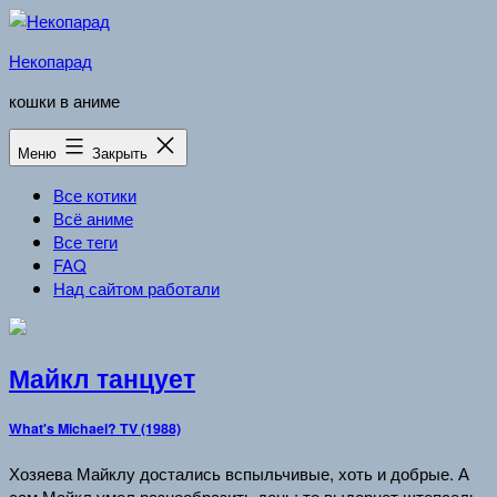
Перейти
к
Некопарад
содержимому
кошки в аниме
Меню
Закрыть
Все котики
Всё аниме
Все теги
FAQ
Над сайтом работали
Майкл танцует
What's Michael? TV (1988)
Хозяева Майклу достались вспыльчивые, хоть и добрые. А
сам Майкл умел разнообразить день: то выдернет штепсель