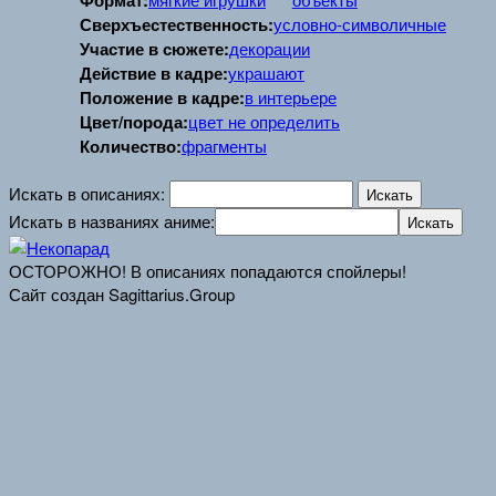
Формат:
Сверхъестественность:
условно-символичные
Участие в сюжете:
декорации
Действие в кадре:
украшают
Положение в кадре:
в интерьере
Цвет/порода:
цвет не определить
Количество:
фрагменты
Искать в описаниях:
Искать в названиях аниме:
ОСТОРОЖНО! В описаниях попадаются спойлеры!
Сайт создан Sagittarius.Group