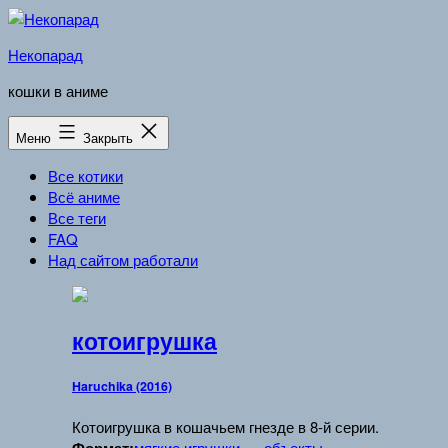
Перейти
к
Некопарад
содержимому
кошки в аниме
Меню
Закрыть
Все котики
Всё аниме
Все теги
FAQ
Над сайтом работали
котоигрушка
Haruchika (2016)
Котоигрушка в кошачьем гнезде в 8-й серии.
мягкие игрушки
объекты