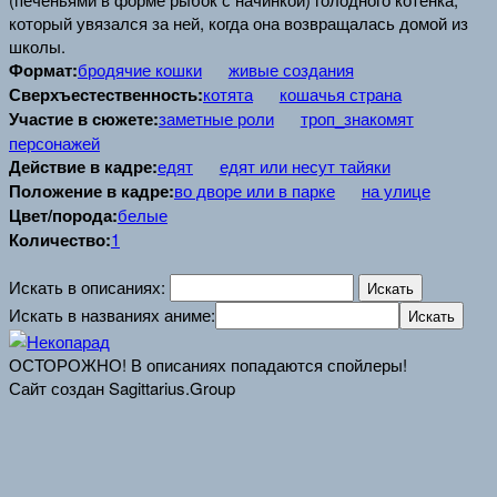
который увязался за ней, когда она возвращалась домой из
школы.
Формат:
бродячие кошки
живые создания
Сверхъестественность:
котята
кошачья страна
Участие в сюжете:
заметные роли
троп_знакомят
персонажей
Действие в кадре:
едят
едят или несут тайяки
Положение в кадре:
во дворе или в парке
на улице
Цвет/порода:
белые
Количество:
1
Искать в описаниях:
Искать в названиях аниме:
ОСТОРОЖНО! В описаниях попадаются спойлеры!
Сайт создан Sagittarius.Group