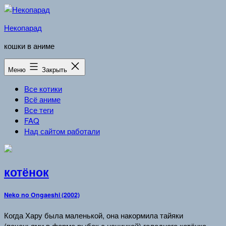
Перейти
к
Некопарад
содержимому
кошки в аниме
Меню
Закрыть
Все котики
Всё аниме
Все теги
FAQ
Над сайтом работали
котёнок
Neko no Ongaeshi (2002)
Когда Хару была маленькой, она накормила тайяки
(печеньями в форме рыбок с начинкой) голодного котёнка,