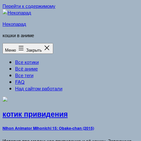
Перейти к содержимому
Некопарад
кошки в аниме
Меню
Закрыть
Все котики
Всё аниме
Все теги
FAQ
Над сайтом работали
котик привидения
Nihon Animator Mihonichi 15: Obake-chan (2015)
История про маленькое привидение и её кошку. Зевающую