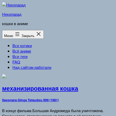
Перейти
к
Некопарад
содержимому
кошки в аниме
Меню
Закрыть
Все котики
Всё аниме
Все теги
FAQ
Над сайтом работали
механизированная кошка
Sayonara Ginga Tetsudou 999 (1981)
В конце фильма Большая Андромеда была уничтожена.
Среди хаоса, творившегося на планете в её последние